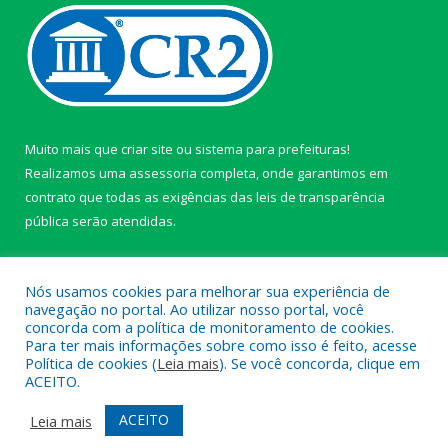
Muito mais que
criar site
ou
sistema para prefeituras
!
Realizamos uma
assessoria
completa, onde garantimos em
contrato que todas as exigências das
leis de transparência
pública
serão atendidas.
Conheça o
PNTP
e o
Radar da Transparência Pública
Nós usamos cookies para melhorar sua experiência de
navegação no portal. Ao utilizar nosso portal, você
concorda com a política de monitoramento de cookies.
Para ter mais informações sobre como isso é feito, acesse
Política de cookies (
Leia mais
). Se você concorda, clique em
Todos os direitos reservados a câmara de Paragominas.
ACEITO.
Mapa do Site
Acessar Área Administrativa
ACEITO
Leia mais
Acessar Webmail