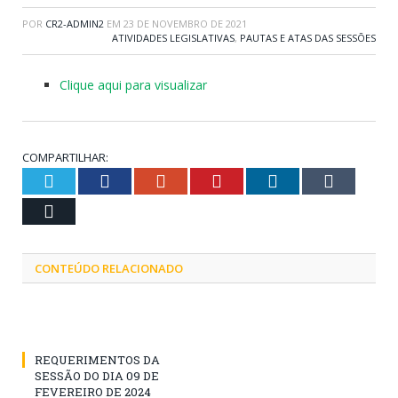
POR
CR2-ADMIN2
EM
23 DE NOVEMBRO DE 2021
ATIVIDADES LEGISLATIVAS
,
PAUTAS E ATAS DAS SESSÕES
Clique aqui para visualizar
COMPARTILHAR:
Twitter
Facebook
Google+
Pinterest
LinkedIn
Tumblr
Email
CONTEÚDO RELACIONADO
REQUERIMENTOS DA
SESSÃO DO DIA 09 DE
FEVEREIRO DE 2024