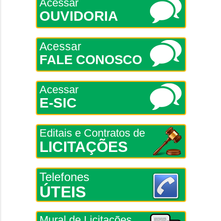
Acessar
OUVIDORIA
Acessar
FALE CONOSCO
Acessar
E-SIC
Editais e Contratos de
LICITAÇÕES
Telefones
ÚTEIS
Mural de Licitações