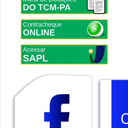
DO TCM-PA
Contracheque
ONLINE
Acessar
SAPL