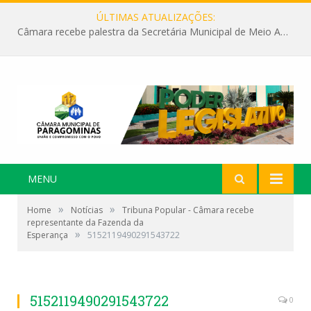
ÚLTIMAS ATUALIZAÇÕES:
Câmara recebe palestra da Secretária Municipal de Meio Ambiente sobre as ações da “SEMANA DO MEIO AMBIENTE”
MENU
»
»
Home
Notícias
Tribuna Popular - Câmara recebe
representante da Fazenda da
»
Esperança
5152119490291543722
5152119490291543722
0