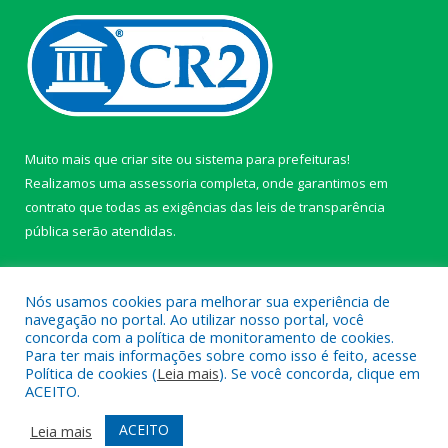
Muito mais que
criar site
ou
sistema para prefeituras
!
Realizamos uma
assessoria
completa, onde garantimos em
contrato que todas as exigências das
leis de transparência
pública
serão atendidas.
Conheça o
PNTP
e o
Radar da Transparência Pública
Nós usamos cookies para melhorar sua experiência de
navegação no portal. Ao utilizar nosso portal, você
concorda com a política de monitoramento de cookies.
Para ter mais informações sobre como isso é feito, acesse
Política de cookies (
Leia mais
). Se você concorda, clique em
Todos os direitos reservados a câmara de Paragominas.
ACEITO.
Mapa do Site
Acessar Área Administrativa
ACEITO
Leia mais
Acessar Webmail