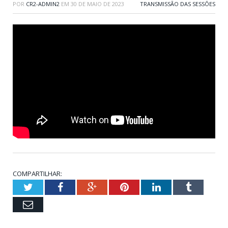
POR
CR2-ADMIN2
EM
30 DE MAIO DE 2023
TRANSMISSÃO DAS SESSÕES
COMPARTILHAR:
Twitter
Facebook
Google+
Pinterest
LinkedIn
Tumblr
Email