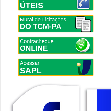
ÚTEIS
Mural de Licitações
DO TCM-PA
Contracheque
ONLINE
Acessar
SAPL