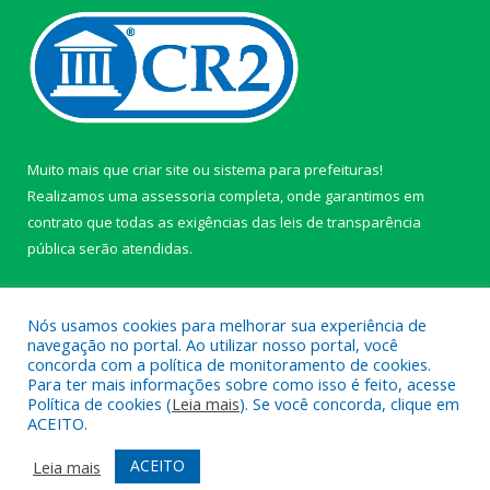
Muito mais que
criar site
ou
sistema para prefeituras
!
Realizamos uma
assessoria
completa, onde garantimos em
contrato que todas as exigências das
leis de transparência
pública
serão atendidas.
Conheça o
PNTP
e o
Radar da Transparência Pública
Nós usamos cookies para melhorar sua experiência de
navegação no portal. Ao utilizar nosso portal, você
concorda com a política de monitoramento de cookies.
Para ter mais informações sobre como isso é feito, acesse
Política de cookies (
Leia mais
). Se você concorda, clique em
Todos os direitos reservados a câmara de Paragominas.
ACEITO.
Mapa do Site
Acessar Área Administrativa
ACEITO
Leia mais
Acessar Webmail