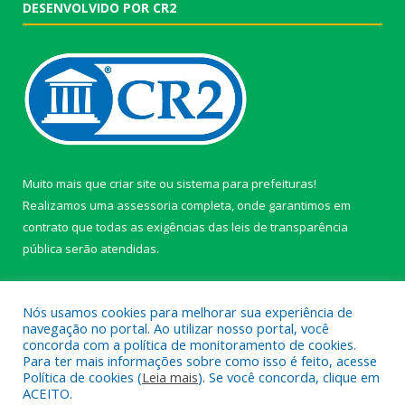
DESENVOLVIDO POR CR2
Muito mais que
criar site
ou
sistema para prefeituras
!
Realizamos uma
assessoria
completa, onde garantimos em
contrato que todas as exigências das
leis de transparência
pública
serão atendidas.
Conheça o
PNTP
e o
Radar da Transparência Pública
Nós usamos cookies para melhorar sua experiência de
navegação no portal. Ao utilizar nosso portal, você
concorda com a política de monitoramento de cookies.
Para ter mais informações sobre como isso é feito, acesse
Política de cookies (
Leia mais
). Se você concorda, clique em
Todos os direitos reservados a câmara de Paragominas.
ACEITO.