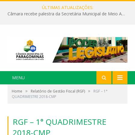
ÚLTIMAS ATUALIZAÇÕES:
Câmara recebe palestra da Secretária Municipal de Meio Ambiente sobre as ações da “SEMANA DO MEIO AMBIENTE”
MENU
»
»
Home
Relatório de Gestão Fiscal (RGF)
RGF – 1°
QUADRIMESTRE 2018-CMP
RGF – 1° QUADRIMESTRE
2018-CMP