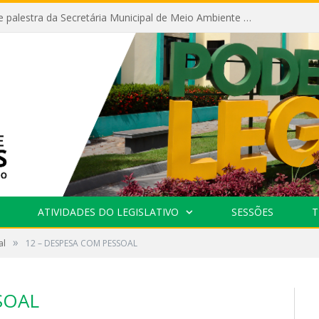
Câmara recebe palestra da Secretária Municipal de Meio Ambiente sobre as ações da “SEMANA DO MEIO AMBIENTE”
ATIVIDADES DO LEGISLATIVO
SESSÕES
T
»
al
12 – DESPESA COM PESSOAL
SOAL