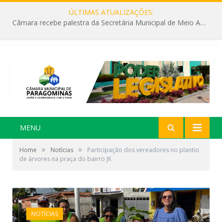
ÚLTIMAS ATUALIZAÇÕES:
Câmara recebe palestra da Secretária Municipal de Meio Ambiente sobre as ações da “SEMANA DO MEIO AMBIENTE”
MENU
»
»
Home
Notícias
Participação dos vereadores no plantio
de árvores na praça do bairro JK
NOTÍCIAS