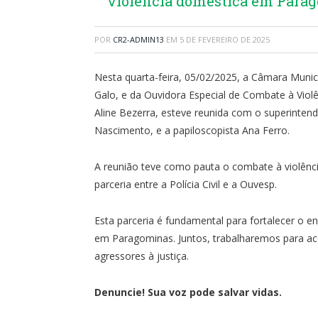
violência doméstica em Para
POR
CR2-ADMIN13
EM
5 DE FEVEREIRO DE 2025
Nesta quarta-feira, 05/02/2025, a Câmara Munic
Galo, e da Ouvidora Especial de Combate à Viol
Aline Bezerra, esteve reunida com o superintende
Nascimento, e a papiloscopista Ana Ferro.
A reunião teve como pauta o combate à violênc
parceria entre a Polícia Civil e a Ouvesp.
Esta parceria é fundamental para fortalecer o e
em Paragominas. Juntos, trabalharemos para acol
agressores à justiça.
Denuncie! Sua voz pode salvar vidas.