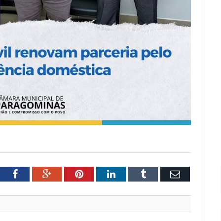
tter
Facebook
Google+
Pinterest
LinkedIn
Tumblr
Email