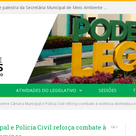
Câmara recebe palestra da Secretária Municipal de Meio Ambiente sobre as ações da “SEMANA DO MEIO AMBIENTE”
ATIVIDADES DO LEGISLATIVO
SESSÕES
T
 entre Câmara Municipal e Polícia Civil reforça combate à violência doméstic
al e Polícia Civil reforça combate à
0