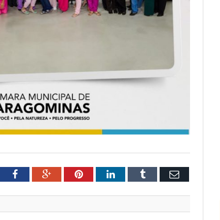
tter
Facebook
Google+
Pinterest
LinkedIn
Tumblr
Email