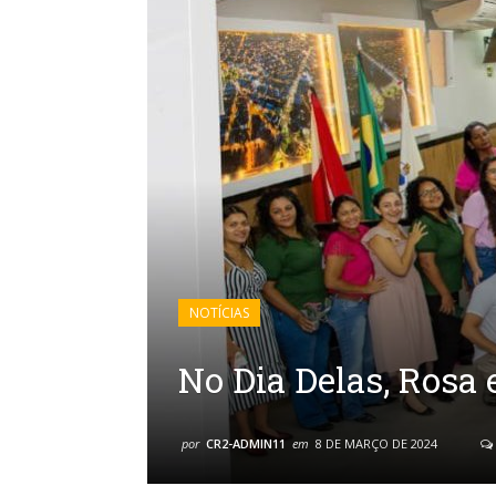
NOTÍCIAS
No Dia Delas, Ros
por
CR2-ADMIN11
em
8 DE MARÇO DE 2024