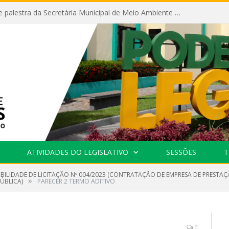
Câmara recebe palestra da Secretária Municipal de Meio Ambiente sobre as ações da “SEMANA DO MEIO AMBIENTE”
ATIVIDADES DO LEGISLATIVO
SESSÕES
T
IBILIDADE DE LICITAÇÃO Nº 004/2023 (CONTRATAÇÃO DE EMPRESA DE PRESTAÇ
»
ÚBLICA)
PARECER 2 TERMO ADITIVO
0