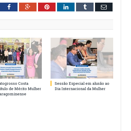
tter
Facebook
Google+
Pinterest
LinkedIn
Tumblr
Email
togrosso Costa
Sessão Especial em alusão ao
ítulo de Mérito Mulher
Dia Internacional da Mulher
Paragominense