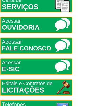
Carta de
SERVIÇOS
Acessar
OUVIDORIA
Acessar
FALE CONOSCO
Acessar
E-SIC
Editais e Contratos de
LICITAÇÕES
Telefones