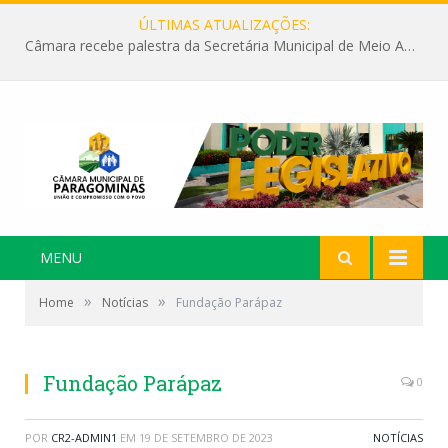
ÚLTIMAS ATUALIZAÇÕES:
Câmara recebe palestra da Secretária Municipal de Meio Ambiente sobre as ações da “SEMANA DO MEIO AMBIENTE”
MENU
»
»
Home
Notícias
Fundação Parápaz
Fundação Parápaz
0
POR
CR2-ADMIN1
EM
19 DE SETEMBRO DE 2023
NOTÍCIAS