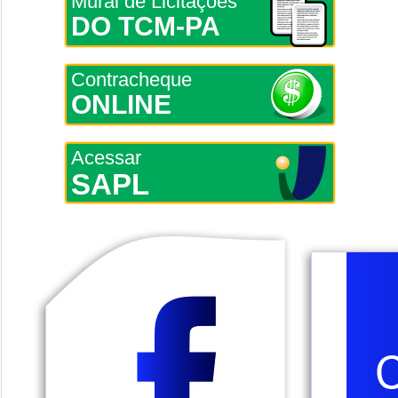
Mural de Licitações
DO TCM-PA
Contracheque
ONLINE
Acessar
SAPL