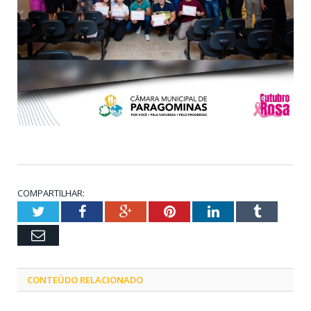
COMPARTILHAR:
Twitter
Facebook
Google+
Pinterest
LinkedIn
Tumblr
Email
CONTEÚDO RELACIONADO