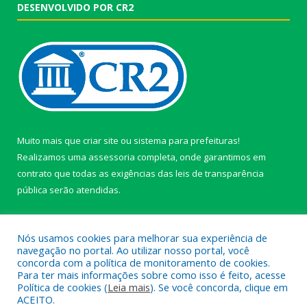
DESENVOLVIDO POR CR2
Muito mais que
criar site
ou
sistema para prefeituras
!
Realizamos uma
assessoria
completa, onde garantimos em
contrato que todas as exigências das
leis de transparência
pública
serão atendidas.
Conheça o
PNTP
e o
Radar da Transparência Pública
Nós usamos cookies para melhorar sua experiência de
navegação no portal. Ao utilizar nosso portal, você
concorda com a política de monitoramento de cookies.
Para ter mais informações sobre como isso é feito, acesse
Política de cookies (
Leia mais
). Se você concorda, clique em
Todos os direitos reservados a câmara de Paragominas.
ACEITO.