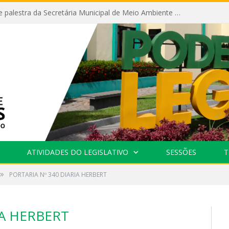
Câmara recebe palestra da Secretária Municipal de Meio Ambiente sobre as ações da “SEMANA DO MEIO AMBIENTE”
ATIVIDADES DO LEGISLATIVO
SESSÕES
T
»
PORTARIA Nº 340 DIARIA HERBERT
IA HERBERT