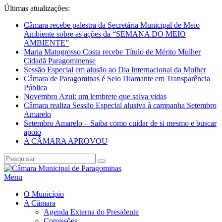
Últimas atualizações:
Câmara recebe palestra da Secretária Municipal de Meio
Ambiente sobre as ações da “SEMANA DO MEIO
AMBIENTE”
Maria Matogrosso Costa recebe Título de Mérito Mulher
Cidadã Paragominense
Sessão Especial em alusão ao Dia Internacional da Mulher
Câmara de Paragominas é Selo Diamante em Transparência
Pública
Novembro Azul: um lembrete que salva vidas
Câmara realiza Sessão Especial alusiva à campanha Setembro
Amarelo
Setembro Amarelo – Saiba como cuidar de si mesmo e buscar
apoio
A CÂMARA APROVOU
Menu
O Município
A Câmara
Agenda Externa do Presidente
Comissões