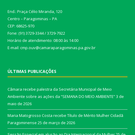
End.: Praça Célio Miranda, 120
Centro – Paragominas – PA
CEP: 68625-970
Fone: (91) 3729-3344 / 3729-7922
Horário de atendimento: 08:00 às 14:00
E-mail: cmp.ouv@camaraparagominas.pa.gov.br
ÚLTIMAS PUBLICAÇÕES
Câmara recebe palestra da Secretária Municipal de Meio
Ambiente sobre as ações da “SEMANA DO MEIO AMBIENTE”
3 de
maio de 2026
Maria Matogrosso Costa recebe Título de Mérito Mulher Cidadã
Paragominense
25 de março de 2026
Sessão Especial em alusão ao Dia Internacional da Mulher
25 de