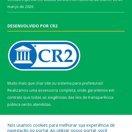
março de 2026
DESENVOLVIDO POR CR2
Muito mais que
criar site
ou
sistema para prefeituras
!
Realizamos uma
assessoria
completa, onde garantimos em
contrato que todas as exigências das
leis de transparência
pública
serão atendidas.
Conheça o
PNTP
e o
Radar da Transparência Pública
Nós usamos cookies para melhorar sua experiência de
navegação no portal. Ao utilizar nosso portal, você