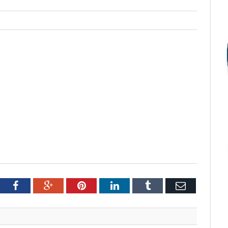
tter
Facebook
Google+
Pinterest
LinkedIn
Tumblr
Email