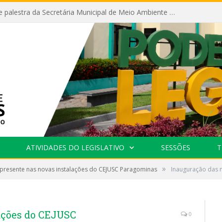
Câmara recebe palestra da Secretária Municipal de Meio Ambiente sobre as ações da “SEMANA DO MEIO AMBIENTE”
ATIVIDADES DO LEGISLATIVO
SESSÕES
T
»
presente nas novas instalações do CEJUSC Paragominas
Inauguração das 
ações do CEJUSC
0