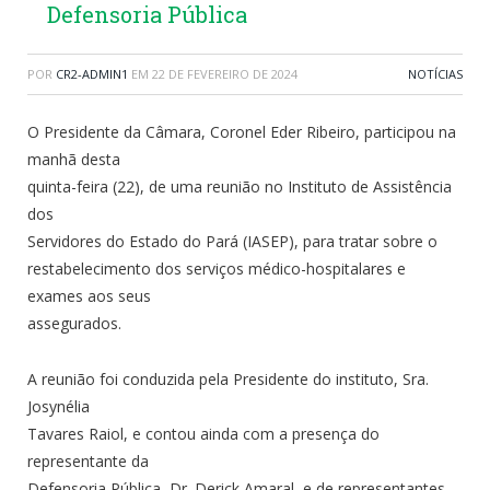
Defensoria Pública
POR
CR2-ADMIN1
EM
22 DE FEVEREIRO DE 2024
NOTÍCIAS
O Presidente da Câmara, Coronel Eder Ribeiro, participou na
manhã desta
quinta-feira (22), de uma reunião no Instituto de Assistência
dos
Servidores do Estado do Pará (IASEP), para tratar sobre o
restabelecimento dos serviços médico-hospitalares e
exames aos seus
assegurados.
A reunião foi conduzida pela Presidente do instituto, Sra.
Josynélia
Tavares Raiol, e contou ainda com a presença do
representante da
Defensoria Pública, Dr. Derick Amaral, e de representantes