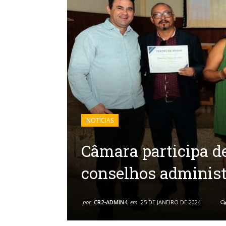
NOTÍCIAS
Câmara participa d
conselhos administ
por
CR2-ADMIN4
em
25 DE JANEIRO DE 2024