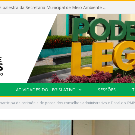
Câmara recebe palestra da Secretária Municipal de Meio Ambiente sobre as ações da “SEMANA DO MEIO AMBIENTE”
ATIVIDADES DO LEGISLATIVO
SESSÕES
T
articipa de cerimônia de posse dos conselhos administrativo e Fiscal do IPMP