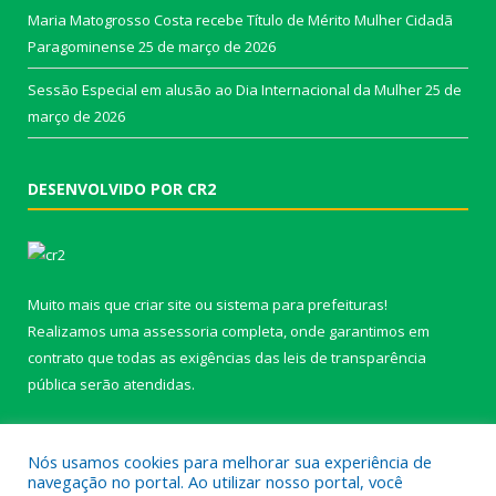
Maria Matogrosso Costa recebe Título de Mérito Mulher Cidadã
Paragominense
25 de março de 2026
Sessão Especial em alusão ao Dia Internacional da Mulher
25 de
março de 2026
DESENVOLVIDO POR CR2
Muito mais que
criar site
ou
sistema para prefeituras
!
Realizamos uma
assessoria
completa, onde garantimos em
contrato que todas as exigências das
leis de transparência
pública
serão atendidas.
Conheça o
PNTP
e o
Radar da Transparência Pública
Nós usamos cookies para melhorar sua experiência de
navegação no portal. Ao utilizar nosso portal, você