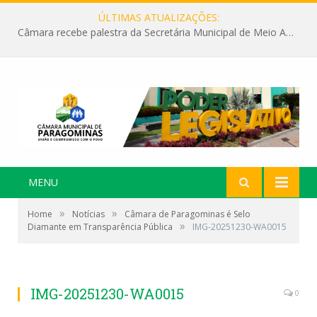
ÚLTIMAS ATUALIZAÇÕES:
Câmara recebe palestra da Secretária Municipal de Meio Ambiente sobre as ações da “SEMANA DO MEIO AMBIENTE”
MENU
»
»
Home
Notícias
Câmara de Paragominas é Selo
»
Diamante em Transparência Pública
IMG-20251230-WA0015
IMG-20251230-WA0015
0