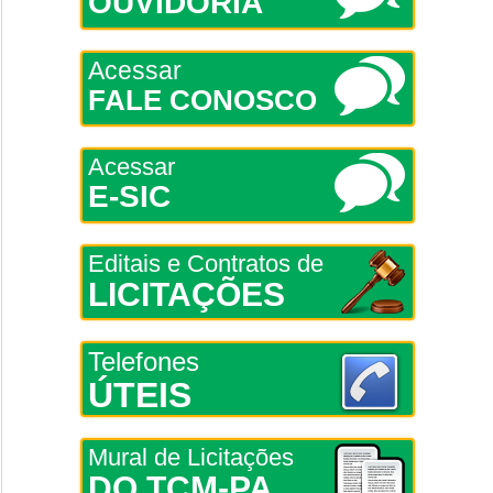
OUVIDORIA
Acessar
FALE CONOSCO
Acessar
E-SIC
Editais e Contratos de
LICITAÇÕES
Telefones
ÚTEIS
Mural de Licitações
DO TCM-PA