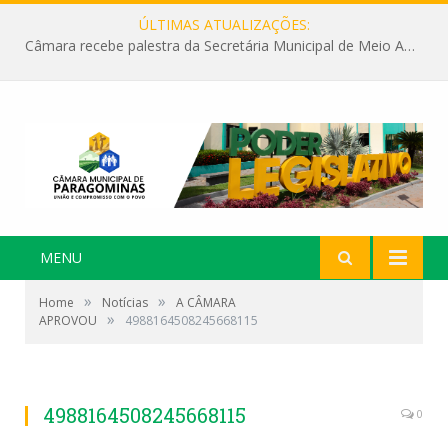
ÚLTIMAS ATUALIZAÇÕES:
Câmara recebe palestra da Secretária Municipal de Meio Ambiente sobre as ações da “SEMANA DO MEIO AMBIENTE”
MENU
»
»
Home
Notícias
A CÂMARA
»
APROVOU
4988164508245668115
4988164508245668115
0