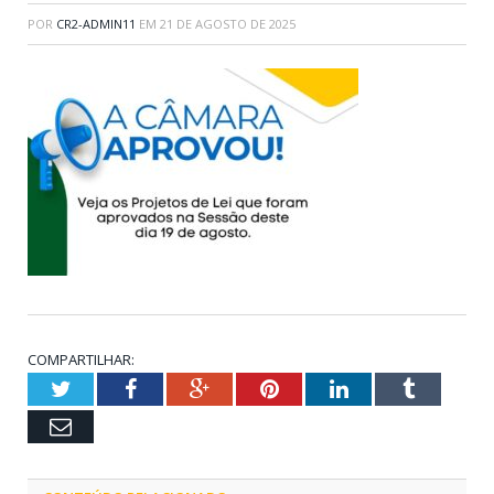
POR
CR2-ADMIN11
EM
21 DE AGOSTO DE 2025
COMPARTILHAR:
Twitter
Facebook
Google+
Pinterest
LinkedIn
Tumblr
Email