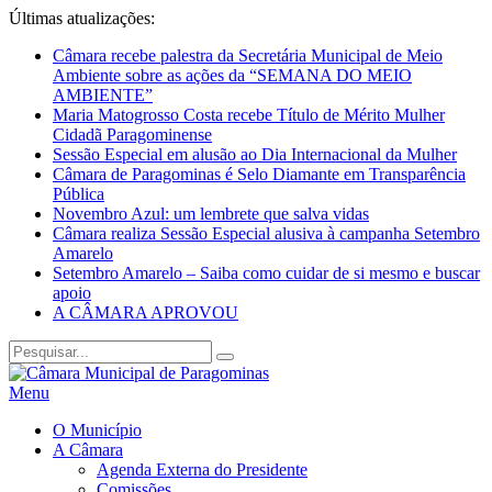
Últimas atualizações:
Câmara recebe palestra da Secretária Municipal de Meio
Ambiente sobre as ações da “SEMANA DO MEIO
AMBIENTE”
Maria Matogrosso Costa recebe Título de Mérito Mulher
Cidadã Paragominense
Sessão Especial em alusão ao Dia Internacional da Mulher
Câmara de Paragominas é Selo Diamante em Transparência
Pública
Novembro Azul: um lembrete que salva vidas
Câmara realiza Sessão Especial alusiva à campanha Setembro
Amarelo
Setembro Amarelo – Saiba como cuidar de si mesmo e buscar
apoio
A CÂMARA APROVOU
Menu
O Município
A Câmara
Agenda Externa do Presidente
Comissões