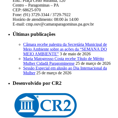
End.: Praça Célio Miranda, 120
Centro – Paragominas – PA
CEP: 68625-970
Fone: (91) 3729-3344 / 3729-7922
Horário de atendimento: 08:00 às 14:00
E-mail: cmp.ouv@camaraparagominas.pa.gov.br
Últimas publicações
Câmara recebe palestra da Secretária Municipal de
Meio Ambiente sobre as ações da “SEMANA DO
MEIO AMBIENTE”
3 de maio de 2026
Maria Matogrosso Costa recebe Título de Mérito
Mulher Cidadã Paragominense
25 de março de 2026
Sessão Especial em alusão ao Dia Internacional da
Mulher
25 de março de 2026
Desenvolvido por CR2