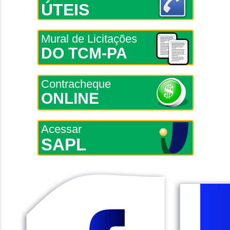
ÚTEIS
Mural de Licitações
DO TCM-PA
Contracheque
ONLINE
Acessar
SAPL