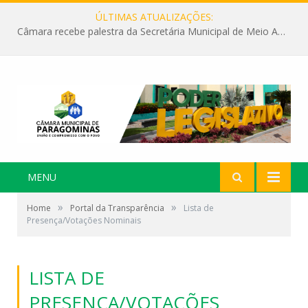
ÚLTIMAS ATUALIZAÇÕES:
Câmara recebe palestra da Secretária Municipal de Meio Ambiente sobre as ações da “SEMANA DO MEIO AMBIENTE”
MENU
»
»
Home
Portal da Transparência
Lista de
Presença/Votações Nominais
LISTA DE
PRESENÇA/VOTAÇÕES