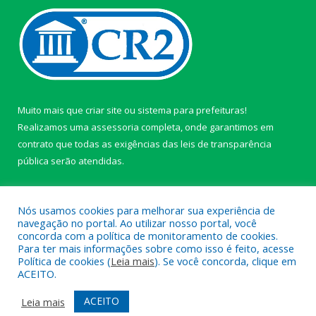
Muito mais que
criar site
ou
sistema para prefeituras
!
Realizamos uma
assessoria
completa, onde garantimos em
contrato que todas as exigências das
leis de transparência
pública
serão atendidas.
Conheça o
PNTP
e o
Radar da Transparência Pública
Nós usamos cookies para melhorar sua experiência de
navegação no portal. Ao utilizar nosso portal, você
concorda com a política de monitoramento de cookies.
Para ter mais informações sobre como isso é feito, acesse
Política de cookies (
Leia mais
). Se você concorda, clique em
Todos os direitos reservados a câmara de Paragominas.
ACEITO.
Mapa do Site
Acessar Área Administrativa
ACEITO
Leia mais
Acessar Webmail