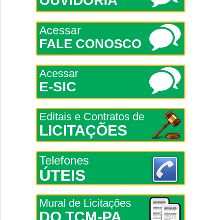
OUVIDORIA
Acessar
FALE CONOSCO
Acessar
E-SIC
Editais e Contratos de
LICITAÇÕES
Telefones
ÚTEIS
Mural de Licitações
DO TCM-PA