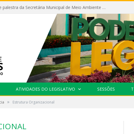
Câmara recebe palestra da Secretária Municipal de Meio Ambiente sobre as ações da “SEMANA DO MEIO AMBIENTE”
ATIVIDADES DO LEGISLATIVO
SESSÕES
T
»
cia
Estrutura Organizacional
CIONAL