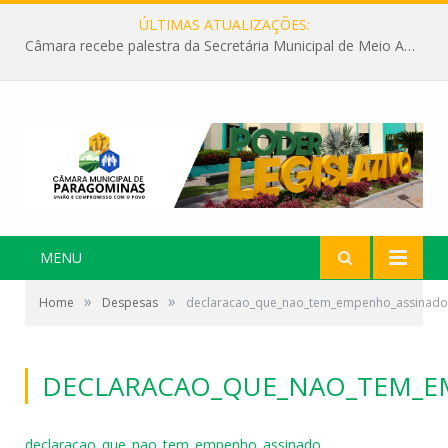
ÚLTIMAS ATUALIZAÇÕES:
Câmara recebe palestra da Secretária Municipal de Meio Ambiente sobre as ações da “SEMANA DO MEIO AMBIENTE”
MENU
»
»
Home
Despesas
declaracao_que_nao_tem_empenho_assinado
DECLARACAO_QUE_NAO_TEM_E
declaracao_que_nao_tem_empenho_assinado