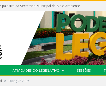
Câmara recebe palestra da Secretária Municipal de Meio Ambiente sobre as ações da “SEMANA DO MEIO AMBIENTE”
ATIVIDADES DO LEGISLATIVO
SESSÕES
T
»
al
Fopag 02-2019