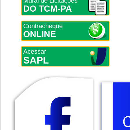
Mural de Licitações
DO TCM-PA
Contracheque
ONLINE
Acessar
SAPL