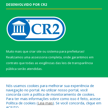
DESENVOLVIDO POR CR2
Muito mais que
criar site
ou
sistema para prefeituras
!
Realizamos uma
assessoria
completa, onde garantimos em
contrato que todas as exigências das
leis de transparência
pública
serão atendidas.
Conheça o
PNTP
e o
Radar da Transparência Pública
Nós usamos cookies para melhorar sua experiência de
navegação no portal. Ao utilizar nosso portal, você
concorda com a política de monitoramento de cookies.
Para ter mais informações sobre como isso é feito, acesse
Política de cookies (
Leia mais
). Se você concorda, clique em
Todos os direitos reservados a câmara de Paragominas.
ACEITO.