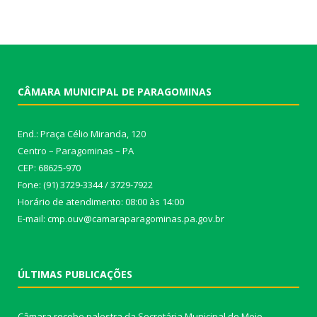
CÂMARA MUNICIPAL DE PARAGOMINAS
End.: Praça Célio Miranda, 120
Centro – Paragominas – PA
CEP: 68625-970
Fone: (91) 3729-3344 / 3729-7922
Horário de atendimento: 08:00 às 14:00
E-mail: cmp.ouv@camaraparagominas.pa.gov.br
ÚLTIMAS PUBLICAÇÕES
Câmara recebe palestra da Secretária Municipal de Meio