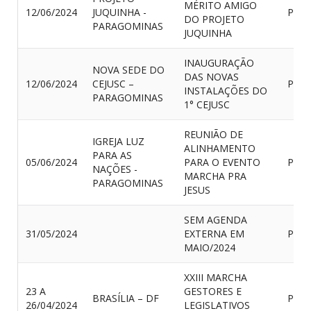
MÉRITO AMIGO
12/06/2024
JUQUINHA -
PRES
DO PROJETO
PARAGOMINAS
JUQUINHA
INAUGURAÇÃO
NOVA SEDE DO
DAS NOVAS
12/06/2024
CEJUSC –
PRES
INSTALAÇÕES DO
PARAGOMINAS
1° CEJUSC
REUNIÃO DE
IGREJA LUZ
ALINHAMENTO
PARA AS
05/06/2024
PARA O EVENTO
PRES
NAÇÕES -
MARCHA PRA
PARAGOMINAS
JESUS
SEM AGENDA
31/05/2024
EXTERNA EM
PRES
MAIO/2024
XXIII MARCHA
23 A
GESTORES E
BRASÍLIA – DF
PRES
26/04/2024
LEGISLATIVOS