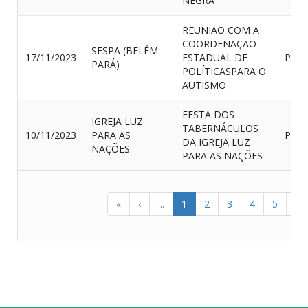
NEGRA
REUNIÃO COM A
COORDENAÇÃO
SESPA (BELÉM -
17/11/2023
ESTADUAL DE
PRES
PARÁ)
POLÍTICASPARA O
AUTISMO
FESTA DOS
IGREJA LUZ
TABERNÁCULOS
10/11/2023
PARA AS
PRES
DA IGREJA LUZ
NAÇÕES
PARA AS NAÇÕES
«
‹
...
1
2
3
4
5
...