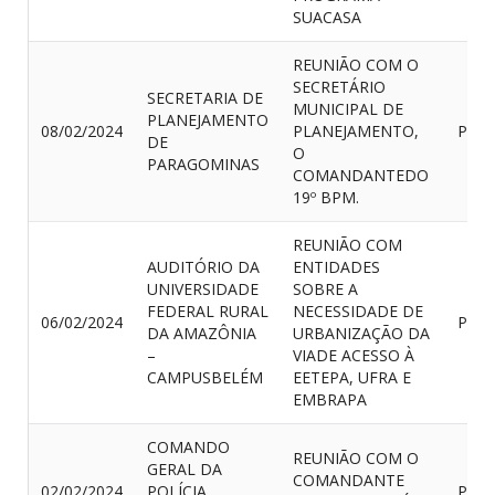
SUACASA
REUNIÃO COM O
SECRETÁRIO
SECRETARIA DE
MUNICIPAL DE
PLANEJAMENTO
08/02/2024
PLANEJAMENTO,
PRES
DE
O
PARAGOMINAS
COMANDANTEDO
19º BPM.
REUNIÃO COM
AUDITÓRIO DA
ENTIDADES
UNIVERSIDADE
SOBRE A
FEDERAL RURAL
NECESSIDADE DE
06/02/2024
PRES
DA AMAZÔNIA
URBANIZAÇÃO DA
–
VIADE ACESSO À
CAMPUSBELÉM
EETEPA, UFRA E
EMBRAPA
COMANDO
REUNIÃO COM O
GERAL DA
COMANDANTE
02/02/2024
POLÍCIA
PRES