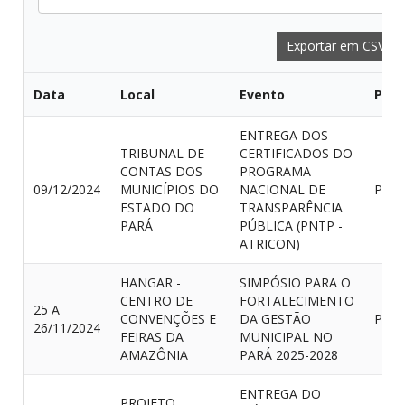
Exportar em CSV
Data
Local
Evento
Part
ENTREGA DOS
TRIBUNAL DE
CERTIFICADOS DO
CONTAS DOS
PROGRAMA
09/12/2024
MUNICÍPIOS DO
NACIONAL DE
PRES
ESTADO DO
TRANSPARÊNCIA
PARÁ
PÚBLICA (PNTP -
ATRICON)
HANGAR -
SIMPÓSIO PARA O
CENTRO DE
FORTALECIMENTO
25 A
CONVENÇÕES E
DA GESTÃO
PRES
26/11/2024
FEIRAS DA
MUNICIPAL NO
AMAZÔNIA
PARÁ 2025-2028
ENTREGA DO
PROJETO