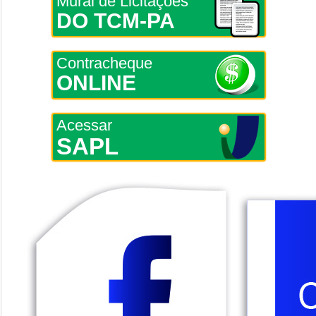
Mural de Licitações
DO TCM-PA
Contracheque
ONLINE
Acessar
SAPL