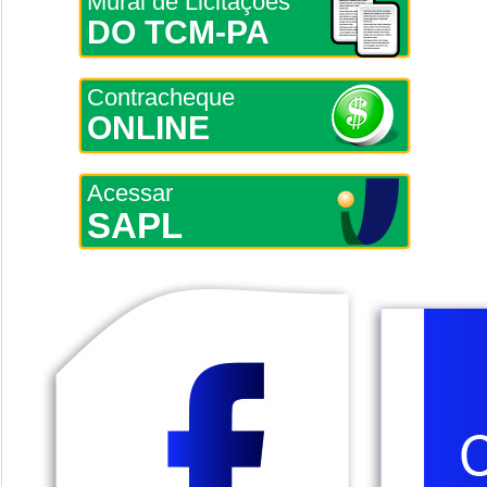
Mural de Licitações
DO TCM-PA
Contracheque
ONLINE
Acessar
SAPL