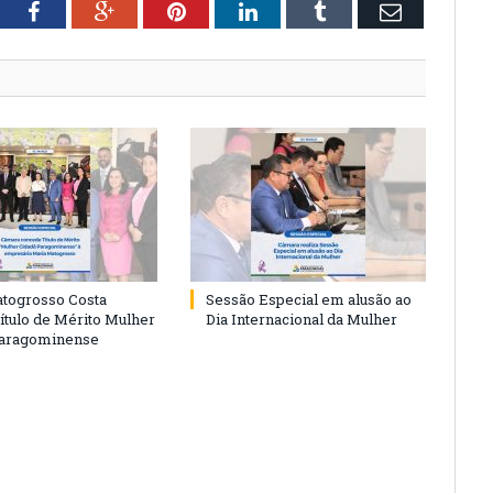
tter
Facebook
Google+
Pinterest
LinkedIn
Tumblr
Email
togrosso Costa
Sessão Especial em alusão ao
ítulo de Mérito Mulher
Dia Internacional da Mulher
Paragominense