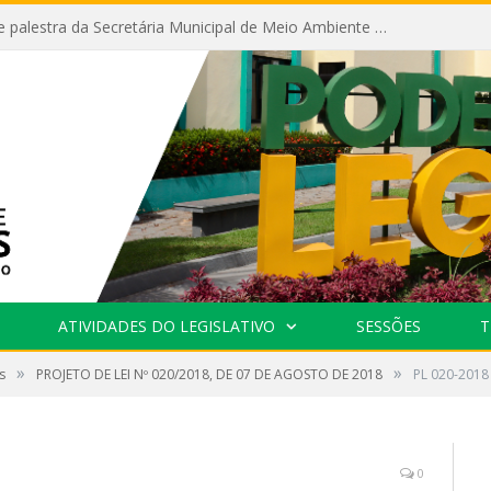
Câmara recebe palestra da Secretária Municipal de Meio Ambiente sobre as ações da “SEMANA DO MEIO AMBIENTE”
ATIVIDADES DO LEGISLATIVO
SESSÕES
T
»
»
s
PROJETO DE LEI Nº 020/2018, DE 07 DE AGOSTO DE 2018
PL 020-2018
0