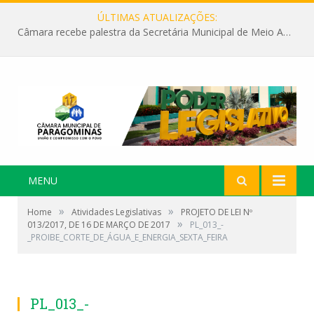
ÚLTIMAS ATUALIZAÇÕES:
Câmara recebe palestra da Secretária Municipal de Meio Ambiente sobre as ações da “SEMANA DO MEIO AMBIENTE”
MENU
»
»
Home
Atividades Legislativas
PROJETO DE LEI Nº
»
013/2017, DE 16 DE MARÇO DE 2017
PL_013_-
_PROIBE_CORTE_DE_ÁGUA_E_ENERGIA_SEXTA_FEIRA
PL_013_-