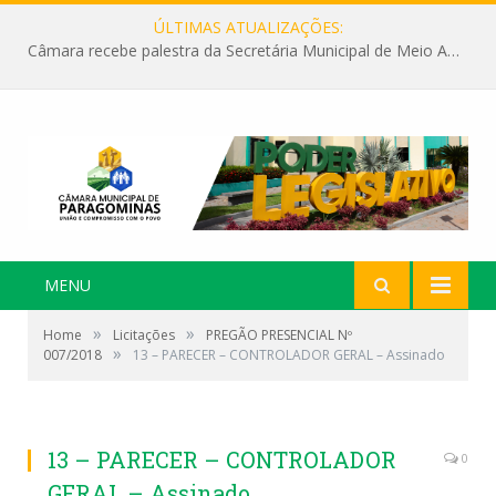
ÚLTIMAS ATUALIZAÇÕES:
Câmara recebe palestra da Secretária Municipal de Meio Ambiente sobre as ações da “SEMANA DO MEIO AMBIENTE”
MENU
»
»
Home
Licitações
PREGÃO PRESENCIAL Nº
»
007/2018
13 – PARECER – CONTROLADOR GERAL – Assinado
13 – PARECER – CONTROLADOR
0
GERAL – Assinado