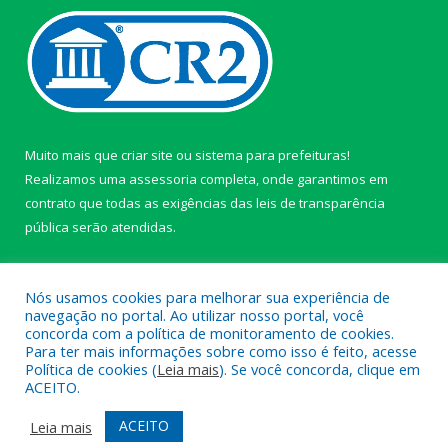
Muito mais que
criar site
ou
sistema para prefeituras
!
Realizamos uma
assessoria
completa, onde garantimos em
contrato que todas as exigências das
leis de transparência
pública
serão atendidas.
Conheça o
PNTP
e o
Radar da Transparência Pública
Nós usamos cookies para melhorar sua experiência de
navegação no portal. Ao utilizar nosso portal, você
concorda com a política de monitoramento de cookies.
Para ter mais informações sobre como isso é feito, acesse
Política de cookies (
Leia mais
). Se você concorda, clique em
Todos os direitos reservados a câmara de Paragominas.
ACEITO.
Mapa do Site
Acessar Área Administrativa
ACEITO
Leia mais
Acessar Webmail