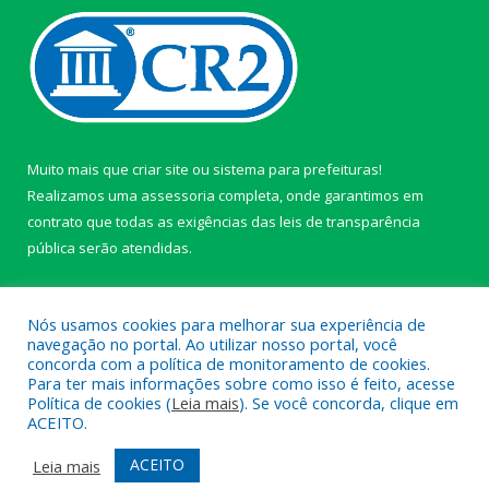
Muito mais que
criar site
ou
sistema para prefeituras
!
Realizamos uma
assessoria
completa, onde garantimos em
contrato que todas as exigências das
leis de transparência
pública
serão atendidas.
Conheça o
PNTP
e o
Radar da Transparência Pública
Nós usamos cookies para melhorar sua experiência de
navegação no portal. Ao utilizar nosso portal, você
concorda com a política de monitoramento de cookies.
Para ter mais informações sobre como isso é feito, acesse
Política de cookies (
Leia mais
). Se você concorda, clique em
Todos os direitos reservados a câmara de Paragominas.
ACEITO.
Mapa do Site
Acessar Área Administrativa
ACEITO
Leia mais
Acessar Webmail