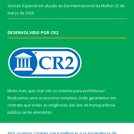
Sessão Especial em alusão ao Dia Internacional da Mulher
25 de
março de 2026
DESENVOLVIDO POR CR2
Muito mais que
criar site
ou
sistema para prefeituras
!
Realizamos uma
assessoria
completa, onde garantimos em
contrato que todas as exigências das
leis de transparência
pública
serão atendidas.
Conheça o
PNTP
e o
Radar da Transparência Pública
Nós usamos cookies para melhorar sua experiência de