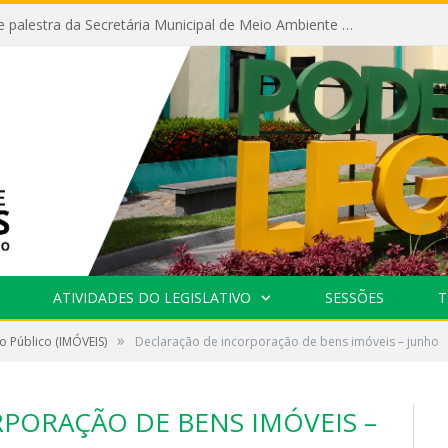
Câmara recebe palestra da Secretária Municipal de Meio Ambiente sobre as ações da “SEMANA DO MEIO AMBIENTE”
ATIVIDADES DO LEGISLATIVO
SESSÕES
T
»
o Público (IMÓVEIS)
Declaração de incorporação de bens imóveis – junho
PORAÇÃO DE BENS IMÓVEIS –