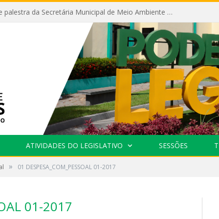
Câmara recebe palestra da Secretária Municipal de Meio Ambiente sobre as ações da “SEMANA DO MEIO AMBIENTE”
ATIVIDADES DO LEGISLATIVO
SESSÕES
T
»
al
01 DESPESA_COM_PESSOAL 01-2017
AL 01-2017