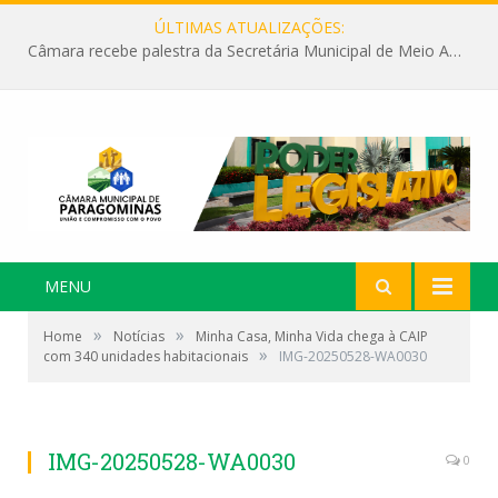
ÚLTIMAS ATUALIZAÇÕES:
Câmara recebe palestra da Secretária Municipal de Meio Ambiente sobre as ações da “SEMANA DO MEIO AMBIENTE”
MENU
»
»
Home
Notícias
Minha Casa, Minha Vida chega à CAIP
»
com 340 unidades habitacionais
IMG-20250528-WA0030
IMG-20250528-WA0030
0