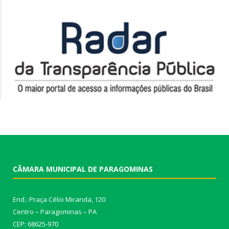
CÂMARA MUNICIPAL DE PARAGOMINAS
End.: Praça Célio Miranda, 120
Centro – Paragominas – PA
CEP: 68625-970