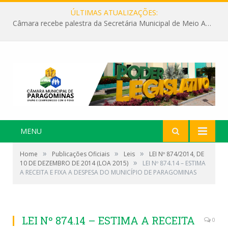
ÚLTIMAS ATUALIZAÇÕES:
Câmara recebe palestra da Secretária Municipal de Meio Ambiente sobre as ações da “SEMANA DO MEIO AMBIENTE”
MENU
»
»
»
Home
Publicações Oficiais
Leis
LEI Nº 874/2014, DE
»
10 DE DEZEMBRO DE 2014 (LOA 2015)
LEI Nº 874.14 – ESTIMA
A RECEITA E FIXA A DESPESA DO MUNICÍPIO DE PARAGOMINAS
LEI Nº 874.14 – ESTIMA A RECEITA
0