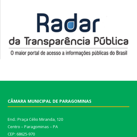
CÂMARA MUNICIPAL DE PARAGOMINAS
End.: Praça Célio Miranda, 120
Centro – Paragominas – PA
CEP: 68625-970