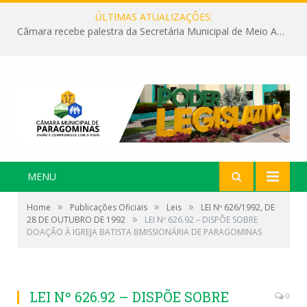
ÚLTIMAS ATUALIZAÇÕES:
Câmara recebe palestra da Secretária Municipal de Meio Ambiente sobre as ações da “SEMANA DO MEIO AMBIENTE”
MENU
»
»
»
Home
Publicações Oficiais
Leis
LEI Nº 626/1992, DE
»
28 DE OUTUBRO DE 1992
LEI Nº 626.92 – DISPÕE SOBRE
DOAÇÃO À IGREJA BATISTA BMISSIONÁRIA DE PARAGOMINAS
LEI Nº 626.92 – DISPÕE SOBRE
0