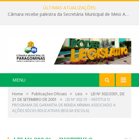
ÚLTIMAS ATUALIZAÇÕES:
Câmara recebe palestra da Secretária Municipal de Meio Ambiente sobre as ações da “SEMANA DO MEIO AMBIENTE”
MENU
»
»
»
Home
Publicações Oficiais
Leis
LEI Nº 302/2001, DE
»
21 DE SETEMBRO DE 2001
LEI Nº 302.01 – INSTITUI O
PROGRAMA DE GARANTIA DE RENDA MÍNIMA ASSOCIADO A
AÇÕES SÓCIO-EDUCATIVAS (BOLSA ESCOLA)