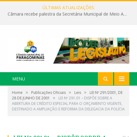
ÚLTIMAS ATUALIZAÇÕES:
Câmara recebe palestra da Secretária Municipal de Meio Ambiente sobre as ações da “SEMANA DO MEIO AMBIENTE”
MENU
»
»
»
Home
Publicações Oficiais
Leis
LEI Nº 291/2001, DE
»
28 DE JUNHO DE 2001
LEI Nº 291.01 – DISPÕE SOBRE A
ABERTURA DE CRÉDITO ESPECIAL PARA O ORÇAMENTO VIGENTE,
DESTINADO A AMPLIAÇÃO E REFORMA DA DELEGACIA DA POLÍCIA