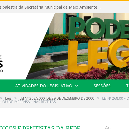
Câmara recebe palestra da Secretária Municipal de Meio Ambiente sobre as ações da “SEMANA DO MEIO AMBIENTE”
ATIVIDADES DO LEGISLATIVO
SESSÕES
T
»
»
»
Leis
LEI Nº 268/2000, DE 29 DE DEZEMBRO DE 2000
LEI Nº 268.00 
 OU DE IMPRENSA – NAS RECEITAS
ÉDICOS E DENTISTAS DA REDE
0